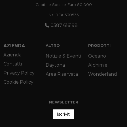
Capitale Sociale Euro 80.000
Nr. REA 530535
0587 616198
AZIENDA
ALTRO
PRODOTTI
Azienda
Notizie & Eventi
Oceano
Contatti
Daytona
Alchimie
Privacy Policy
Area Riservata
Wonderland
Cookie Policy
NEWSLETTER
Iscriviti