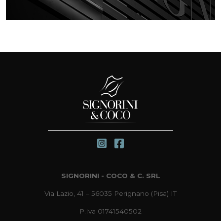
SIGNORINI - COCO & C. SRL
Via Lazio, 41 – 56035 Perignano (Pisa) IT
P.Iva 01741540502