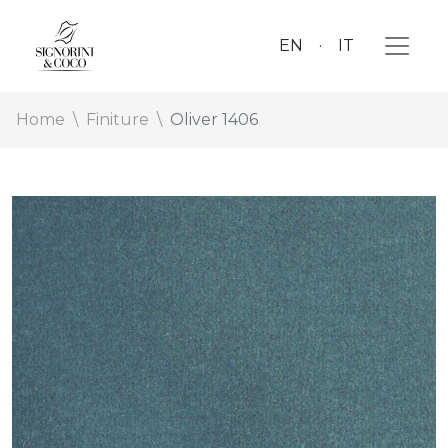
EN
IT
Home
Finiture
Oliver 1406