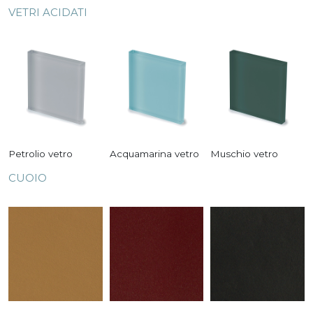
VETRI ACIDATI
Petrolio vetro
Acquamarina vetro
Muschio vetro
CUOIO