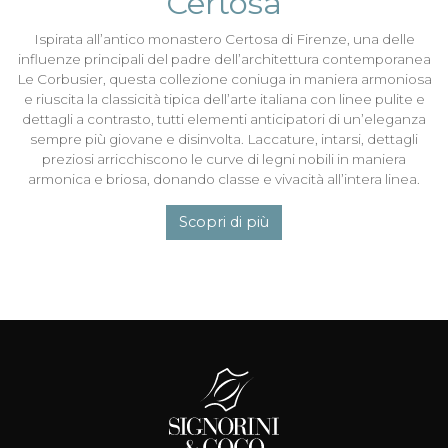
Certosa
Ispirata all’antico monastero Certosa di Firenze, una delle
influenze principali del padre dell’architettura contemporanea
Le Corbusier, questa collezione coniuga in maniera armoniosa
e riuscita la classicità tipica dell’arte italiana con linee pulite e
dettagli a contrasto, tutti elementi anticipatori di un’eleganza
sempre più giovane e disinvolta. Laccature, intarsi, dettagli
preziosi arricchiscono le curve di legni nobili in maniera
armonica e briosa, donando classe e vivacità all’intera linea.
Scopri di più