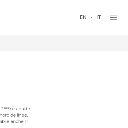
EN
IT
 3659 e adatto
orbide linee,
ibile anche in