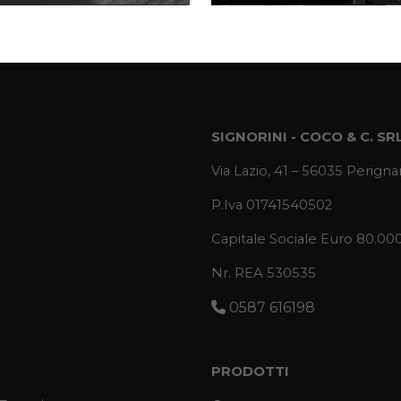
SIGNORINI - COCO & C. SR
Via Lazio, 41 – 56035 Perignan
P.Iva 01741540502
Capitale Sociale Euro 80.00
Nr. REA 530535
0587 616198
PRODOTTI