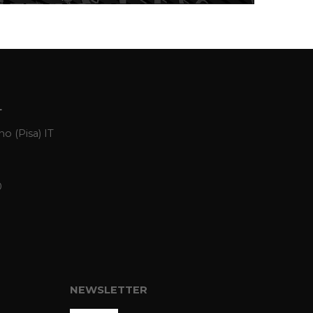
L
o (Pisa) IT
0
NEWSLETTER