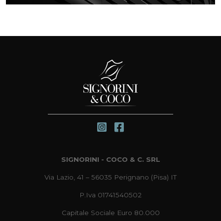
SIGNORINI - COCO & C. SRL
Via Lazio, 41 – 56035 Perignano (Pisa) IT
P.Iva 01741540502
Capitale Sociale Euro 80.000