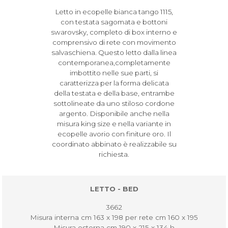
Letto in ecopelle bianca tango 1115,
con testata sagomata e bottoni
swarovsky, completo di box interno e
comprensivo di rete con movimento
salvaschiena. Questo letto dalla linea
contemporanea,completamente
imbottito nelle sue parti, si
caratterizza per la forma delicata
della testata e della base, entrambe
sottolineate da uno stiloso cordone
argento. Disponibile anche nella
misura king size e nella variante in
ecopelle avorio con finiture oro. Il
coordinato abbinato è realizzabile su
richiesta.
LETTO - BED
3662
Misura interna cm 163 x 198 per rete cm 160 x 195
Misura esterna cm 190 x 215 x 134 h