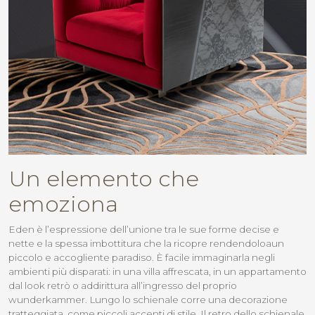
Un elemento che
emoziona
Eden è l’espressione dell’unione tra le sue forme decise e
nette e la spessa imbottitura che la ricopre rendendoloaun
piccolo e accogliente paradiso. È facile immaginarla negli
ambienti più disparati: in una villa affrescata, in un appartamento
dal look retrò o addirittura all’ingresso del proprio
wunderkammer. Lungo lo schienale corre una decorazione
tratteggiata, come piccoli accenti di stile. Il retro dello schienale