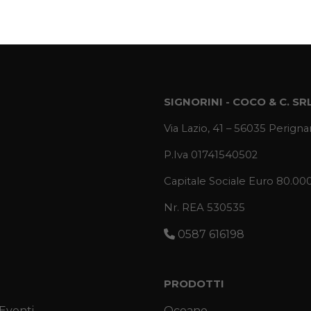
SIGNORINI - COCO & C. SR
Via Lazio, 41 – 56035 Perignan
P.Iva 01741540502
Capitale Sociale Euro 80.00
Nr. REA 530535
0587 616198
PRODOTTI
 Eventi
Oceano