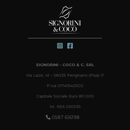
SIGNORINI - COCO & C. SRL
Via Lazio, 41 – 56035 Perignano (Pisa) IT
P.Iva 01741540502
Capitale Sociale Euro 80.000
Nr. REA 530535
0587 616198