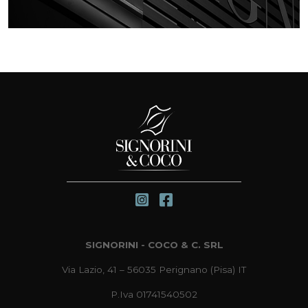
SIGNORINI - COCO & C. SRL
Via Lazio, 41 – 56035 Perignano (Pisa) IT
P.Iva 01741540502