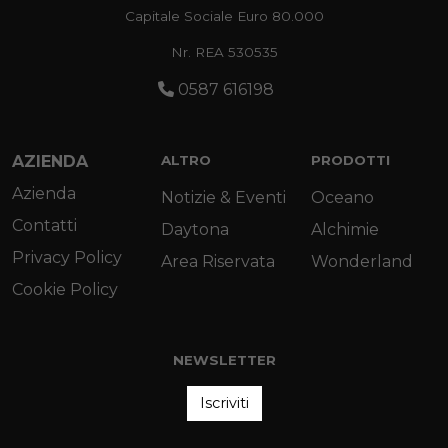
Capitale Sociale Euro 80.000
Nr. REA 530535
0587 616198
AZIENDA
ALTRO
PRODOTTI
Azienda
Notizie & Eventi
Oceano
Contatti
Daytona
Alchimie
Privacy Policy
Area Riservata
Wonderland
Cookie Policy
NEWSLETTER
Iscriviti