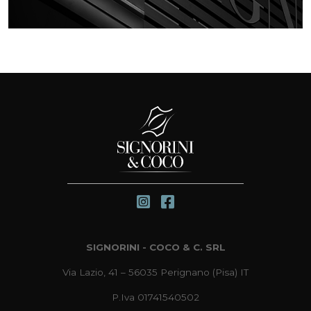
SIGNORINI - COCO & C. SRL
Via Lazio, 41 – 56035 Perignano (Pisa) IT
P.Iva 01741540502