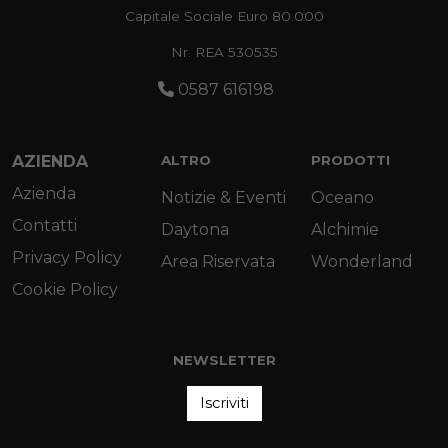
Capitale Sociale Euro 80.000
Nr. REA 530535
0587 616198
AZIENDA
ALTRO
PRODOTTI
Azienda
Notizie & Eventi
Oceano
Contatti
Daytona
Alchimie
Privacy Policy
Area Riservata
Wonderland
Cookie Policy
NEWSLETTER
Iscriviti