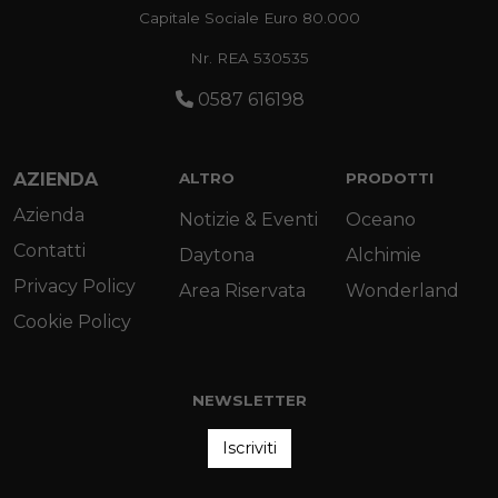
Capitale Sociale Euro 80.000
Nr. REA 530535
0587 616198
AZIENDA
ALTRO
PRODOTTI
Azienda
Notizie & Eventi
Oceano
Contatti
Daytona
Alchimie
Privacy Policy
Area Riservata
Wonderland
Cookie Policy
NEWSLETTER
Iscriviti