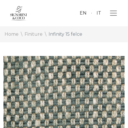
EN
IT
Home
Finiture
Infinity 15 felce