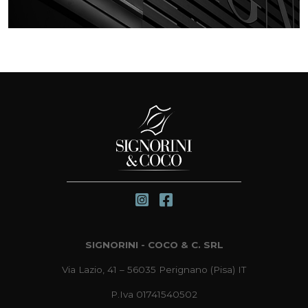
SIGNORINI - COCO & C. SRL
Via Lazio, 41 – 56035 Perignano (Pisa) IT
P.Iva 01741540502