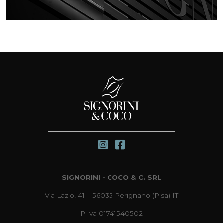
SIGNORINI - COCO & C. SRL
Via Lazio, 41 – 56035 Perignano (Pisa) IT
P.Iva 01741540502