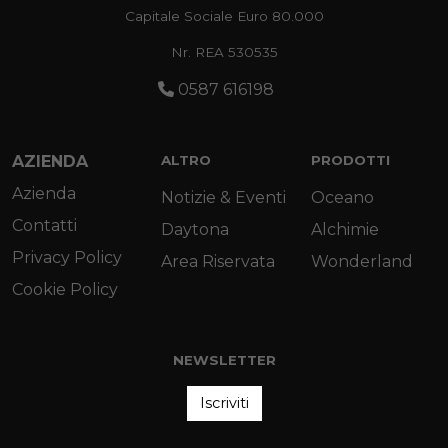
Capitale Sociale Euro 80.000
Nr. REA 530535
0587 616198
AZIENDA
ALTRO
PRODOTTI
Azienda
Notizie & Eventi
Oceano
Contatti
Daytona
Alchimie
Privacy Policy
Area Riservata
Wonderland
Cookie Policy
NEWSLETTER
Iscriviti