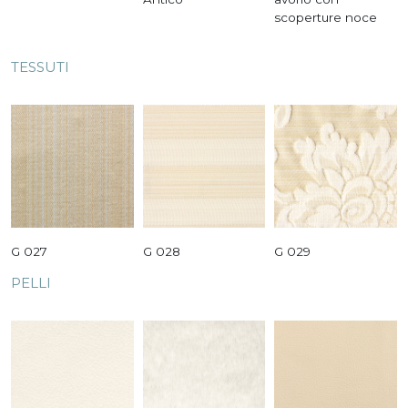
scoperture noce
TESSUTI
G 027
G 028
G 029
PELLI