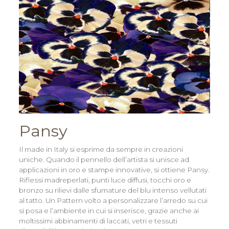
Pansy
Il made in Italy si esprime da sempre in creazioni
uniche. Quando il pennello dell’artista si unisce ad
applicazioni in oro e stampe innovative, si ottiene Pansy.
Riflessi madreperlati, punti luce diffusi, tocchi oro e
bronzo su rilievi dalle sfumature del blu intenso vellutati
al tatto. Un Pattern volto a personalizzare l’arredo su cui
si posa e l’ambiente in cui si inserisce, grazie anche ai
moltissimi abbinamenti di laccati, vetri e tessuti