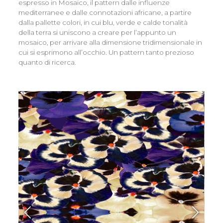
espresso in Mosaico, il pattern dalle influenze
mediterranee e dalle connotazioni africane, a partire
dalla pallette colori, in cui blu, verde e calde tonalità
della terra si uniscono a creare per l’appunto un
mosaico, per arrivare alla dimensione tridimensionale in
cui si esprimono all’occhio. Un pattern tanto prezioso
quanto di ricerca.