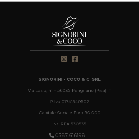
SIGNORINI - COCO & C. SRL
Via Lazio, 41 – 56035 Perignano (Pisa) IT
P.Iva 01741540502
Capitale Sociale Euro 80.000
Nr. REA 530535
0587 616198