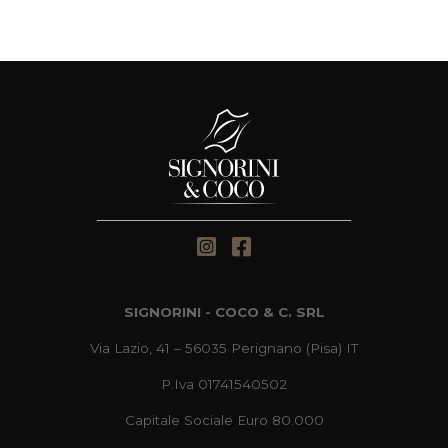
SIGNORINI - COCO & C. SRL
Via Lazio, 41 – 56035 Perignano (Pisa) IT
P.Iva 01741540502
Capitale Sociale Euro 80.000