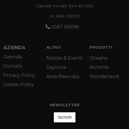
Capitale Sociale Euro 80.000
Nr. REA 530535
0587 616198
AZIENDA
ALTRO
PRODOTTI
Azienda
Notizie & Eventi
Oceano
Contatti
Daytona
Alchimie
Privacy Policy
Area Riservata
Wonderland
Cookie Policy
NEWSLETTER
Iscriviti