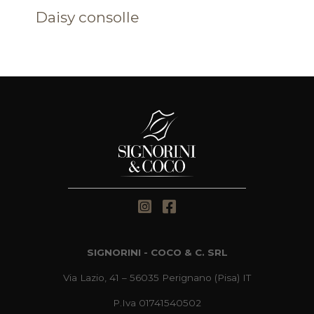
Daisy consolle
SIGNORINI - COCO & C. SRL
Via Lazio, 41 – 56035 Perignano (Pisa) IT
P.Iva 01741540502